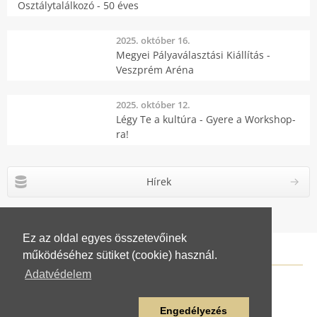
Osztálytalálkozó - 50 éves
2025. október 16.
Megyei Pályaválasztási Kiállítás -
Veszprém Aréna
2025. október 12.
Légy Te a kultúra - Gyere a Workshop-
ra!
Hírek
Ez az oldal egyes összetevőinek
működéséhez sütiket (cookie) használ.
Adatvédelem
Engedélyezés
© Fischer Mór Porcelánipari Szakképző Iskola