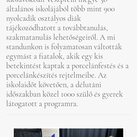
általános iskolájából több mint 900
nyolcadik osztályos diák
tájékozódhatott a továbbtanulás,
szakmatanulás lehetőségeiről. A mi
standunkon is folyamatosan váltották
egymást a fiatalok, akik egy kis
betekintést kaptak a porcelánfestés és a
porcelánkészítés rejtelmeibe. Az
iskolaidőt követően, a délutáni
időszakban közel 1000 szülő és gyerek
látogatott a programra.