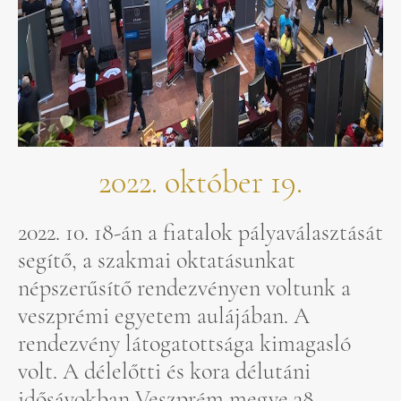
2022. október 19.
2022. 10. 18-án a fiatalok pályaválasztását
segítő, a szakmai oktatásunkat
népszerűsítő rendezvényen voltunk a
veszprémi egyetem aulájában. A
rendezvény látogatottsága kimagasló
volt. A délelőtti és kora délutáni
idősávokban Veszprém megye 38