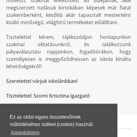
művészi, szakmai felkészítést ad diákjainak, akik
megszerzett tudásuk birtokában képesek már fiatal
szakemberként, később akár tapasztalt mesterként
kiváló minőségű, világhírű termékeket előállítani.
Tisztelettel kérem, tájékozódjon honlapunkon
szakmai oktatásunkról, és találkozzunk
pályaválasztási napjainkon, fogadóórákon, hogy
személyesen is meggyőződhessen az iskola kínálta
lehetőségekről!
Szeretettel várjuk iskolánkban!
Tisztelettel: Szomi Krisztina igazgató
Ez az oldal egyes összetevőinek
működéséhez sütiket (cookie) használ.
Adatvédelem