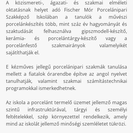
A közismereti-, ágazati- és szakmai elméleti
oktatásnak helyet adó Fischer Mór Porcelánipari
Szakképző Iskolában a tanulók a művészi
porcelánkészítés több, mint száz év hagyományát és
szaktudását felhasználva gipszmodell-készítő,
kerámia- és porcelántárgy-készítő vagy a
porcelánfestő szakmairányok valamelyikét
sajátíthatják el.
E kézműves jellegű porcelánipari szakmák tanulása
mellett a fiatalok órarendbe építve az angol nyelvet
tanulhatják, valamint szakmai számítástechnikai
programokkal ismerkedhetnek.
Az iskola a porcelánt termelő üzemet jellemző magas
szintű infrastruktúrával, tárgyi és személyi
feltételekkel, szép környezettel rendelkezik, amely
mind az iskolát jellemző minőségi szemléletet tükrözi.