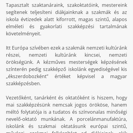
Tapasztalt szaktanáraink, szakoktatóink, mestereink
segítenek teljesíteni diákjainknak a szakmák és az
iskola évtizedek alatt kiforrott, magas szintű, alapos
elméleti és gyakorlati szakképzési tartalmának
követelményeit.
Itt Európa szívében ezek a szakmák nemzeti kultúránk
részei, nemzeti kultúránk kincsei, nemzeti
örökségünk. A kézműves mesterségek képzésének
színterén pedig szakképző iskolánk egyediségével kis
„ékszerdobozként” értéket képvisel a magyar
szakképzésben.
Vezetőként, tanárként és oktatóként is hiszem, hogy
mai szakképzésünk nemcsak jogos örököse, hanem
méltó folytatója is a tudatos és színvonalas minőségi
nevelő-oktató munkának. A porcelánmanufaktúra,
iskolánk és szakmai oktatásunk európai szintű,